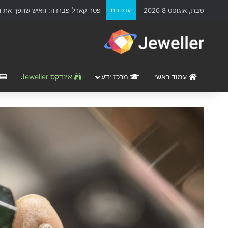
שבת, אוגוסט 8 2026
עדכונים
פטר קארל פברז'ה: האיש שהפך את הת
עמוד ראשי
מרכז ידע
אינדקס Jeweller