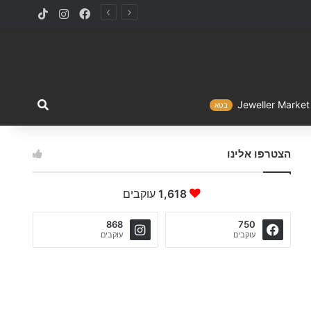
TikTok
Instagram
Facebook
מה ברצו
Jewelle
בטא
הצטרפו אלינו
1,618
עוקבים
868
750
עוקבים
עוקבים