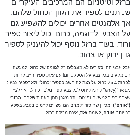
ברזל וטיטניום הם המרכיבים העיקריים
שנותנים לספיר את הגוון הכחול שלהם,
אך אלמנטים אחרים יכולים להשפיע גם
על הצבע. לדוגמה, כרום יכול ליצור ספיר
ורוד, בעוד ברזל נוסף יכול להעניק לספיר
גוון ירוק או צהוב.
אבל אבני החן ספירים לא מוגבלים רק לגוונים של כחול. למעשה,
הם מגיעים בכל צבע על הספקטרום! עם זאת, ספיר חייב להיות
לפחות 75% כחול על מנת להיחשב כספיר "כחול" ולא "ספיר צבעוני
מפואר"(Fancy), המתייחס לכל צבע ספיר מלבד כחול. ראוי לציין
שאבני ספיר למעשה נפוצות יותר מאבן החן האחות שלהם,
הרובי
("אודם")
, מכיוון שהיסודות מהם הם עשויים קיימים בטבע בשפע
רב יותר.
אודם
, לעומת זאת, אינה מכילה ברזל.