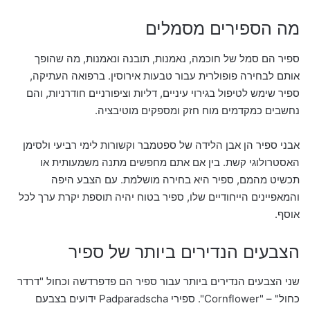
מה הספירים מסמלים
ספיר הם סמל של חוכמה, נאמנות, תובנה ונאמנות, מה שהופך
אותם לבחירה פופולרית עבור טבעות אירוסין. ברפואה העתיקה,
ספיר שימש לטיפול בגירוי עיניים, דליות וציפורניים חודרניות, והם
נחשבים כמקדמים מוח חזק ומספקים מוטיבציה.
אבני ספיר הן אבן הלידה של ספטמבר וקשורות לימי רביעי ולסימן
האסטרולוגי קשת. בין אם אתם מחפשים מתנה משמעותית או
תכשיט מהמם, ספיר היא בחירה מושלמת. עם הצבע היפה
והמאפיינים הייחודיים שלו, ספיר בטוח יהיה תוספת יקרת ערך לכל
אוסף.
הצבעים הנדירים ביותר של ספיר
שני הצבעים הנדירים ביותר עבור ספיר הם פדפרדשה וכחול "דרדר
כחול" – "Cornflower". ספירי Padparadscha ידועים בצבעם