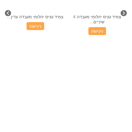
צמיד טניס קלאסי יהלומי מעבדה...
רכישה
טבעת אירוסין יהלום מעבדה
מרקיזה 1 קראט זהב 14 קראט...
רכישה