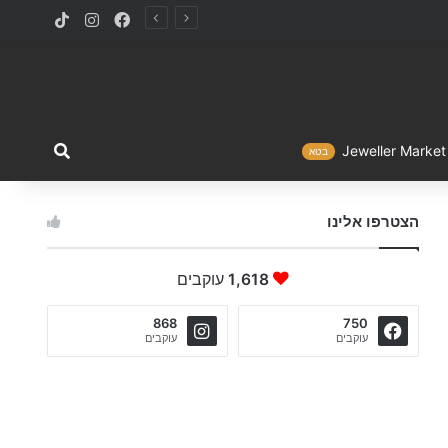
TikTok
Instagram
Facebook
מה ברצו
Jewelle
בטא
הצטרפו אלינו
1,618
עוקבים
868
750
עוקבים
עוקבים