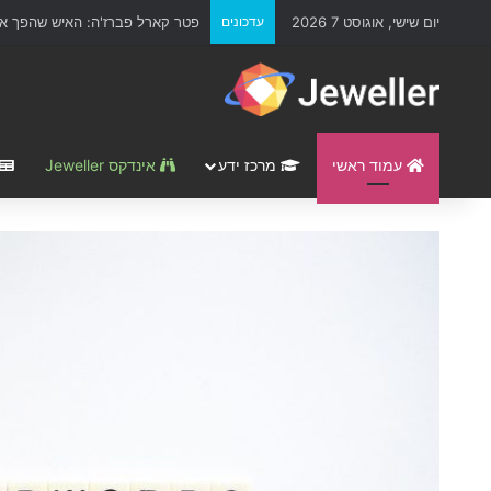
יום שישי, אוגוסט 7 2026
עדכונים
פטר קארל פברז'ה: האיש שהפך את
עמוד ראשי
מרכז ידע
אינדקס Jeweller