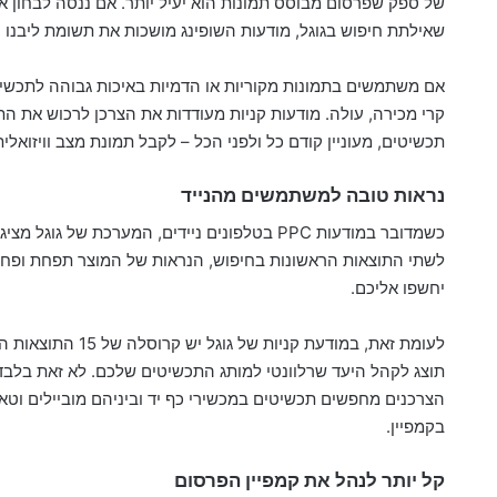
של ספק שפרסום מבוסס תמונות הוא יעיל יותר. אם ננסה לבחון א
שאילתת חיפוש בגוגל, מודעות השופינג מושכות את תשומת ליבנו 
אם משתמשים בתמונות מקוריות או הדמיות באיכות גבוהה לתכשיט
קרי מכירה, עולה. מודעות קניות מעודדות את הצרכן לרכוש את ה
תכשיטים, מעוניין קודם כל ולפני הכל – לקבל תמונת מצב וויזואלי
נראות טובה למשתמשים מהנייד
כשמדובר במודעות PPC בטלפונים ניידים, המערכת 
לשתי התוצאות הראשונות בחיפוש, הנראות של המוצר תפחת ופחות 
יחשפו אליכם.
לעומת זאת, במודעת
תוצג לקהל היעד שרלוונטי למותג התכשיטים שלכם. לא זאת בלבד,
הצרכנים מחפשים תכשיטים במכשירי כף יד וביניהם מוביילים וטא
בקמפיין.
קל יותר לנהל את קמפיין הפרסום