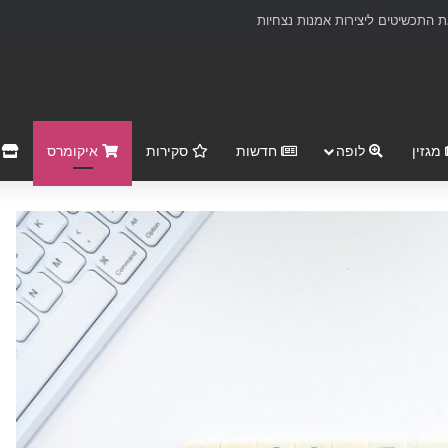
 התכשיטים ליצירות אמנות נצחיות
מגזין
לופה
חדשות
סקירות
איקומרס
r Market