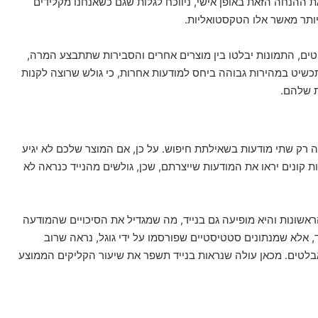
ת ההנחה הזאת באופן אישי, ניווכח לגלות שגם כשאנחנו מקלידים
יותר מאשר אלו הטקסטואליות.
ים, התמונות יבלטו בין מוצרים אחרים והסבירות שתתבצע המרה,
תכשיט במהירות גבוהה ביחס למודעות אחרות, כי גולש שרוצה לקנות
ת שלהם.
של גוגל מציגה רק שתי מודעות בשאילתת חיפוש. על כן, אם המוצר שלכם לא יגיע
קונים יראו את המודעות שייצרתם, שכן, גולשים מהנייד כנראה לא
 קניות של גוגל יש קרוסלה של 15 התוצאות הראשונות והיא מופיעה גם בנייד, מה שמגדיל את הסיכויים שהמודעה
 אלא שמנתונים סטטיסטיים שפורסמו על ידי גוגל, נראה שרוב
בלטים. מכאן עולה שנראות בנייד תשפר את שיעור הקליקים הממוצע