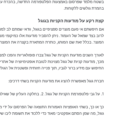
בשטח מלמד שפרסום באמצעות הפלטפורמה החדשה, בהכרח עוזר ל
בהמרת גולשים ללקוחות.
קצת רקע על מודעות הקניות בגוגל
אם חיפשתם אי פעם מוצרים ספציפיים בגוגל, וודאי שמתם לב למוד
לרוב בצד שמאל של העמוד. ניתן להסביר מודעות אלו כמיקומי מוצ
המוצר. בכלל זאת שם המותג, כותרת המתארת בקצרה את המוצר, זמ
לאורך השנים מודעות הקניות של גוגל צברו פופולאריות והפכו ל
מכך, מודעות קניות של גוגל מצוינות לטובת אופטימיזציה של את
החיפוש עם מידע ברור לגביו, תוך פנייה חזותית ופשטנית אל הגול
חברת גוגל מאפשרת להציג את מודעות הקניות בשתי דרכים:
1. על גבי פלטפורמת הקניות של גוגל. 2. בחלקה העליון של שאילתת החיפוש.
כך או כך, בשתי האופציות האמורות התוצאה של הפרסום על ידי מו
גוגל, מה שמן הסתם אפקטיבי מאוד כדי ללכוד את תשומת ליבו של