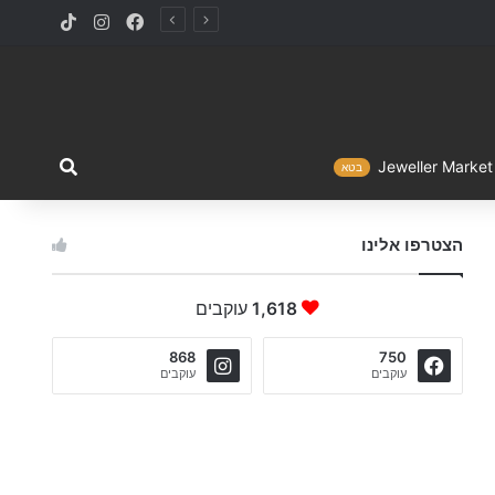
TikTok
Instagram
Facebook
מה ברצו
Jewelle
בטא
הצטרפו אלינו
1,618
עוקבים
868
750
עוקבים
עוקבים