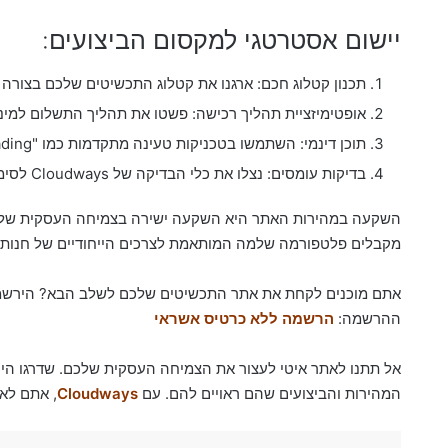
יישום אסטרטגי למקסום הביצועים:
תכנון קטלוג חכם: ארגנו את קטלוג התכשיטים שלכם בצורה יע
אופטימיזציית תהליך רכישה: פשטו את תהליך התשלום למיני
תוכן דינמי: השתמשו בטכניקות טעינה מתקדמות כמו "lazy loading" לתמונות ווידאו.
בדיקות עומסים: נצלו את כלי הבדיקה של Cloudways לסימולציית תנועה גבוהה ואופטימיזציה בהתאם.
השקעה במהירות האתר היא השקעה ישירה בצמיחה העסקית של
מקבלים פלטפורמה שלמה המותאמת לצרכים הייחודיים של חנות 
אתם מוכנים לקחת את אתר התכשיטים שלכם לשלב הבא? הירשמו
ההרשמה:
הרשמה ללא כרטיס אשראי
אל תתנו לאתר איטי לעצור את הצמיחה העסקית שלכם. שדרגו היו
המהירות והביצועים שהם ראויים להם. עם
Cloudways
, אתם לא