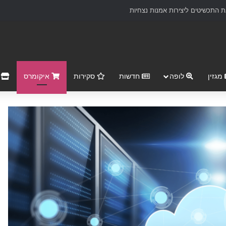
מגזין
לופה
חדשות
סקירות
איקומרס
r Market