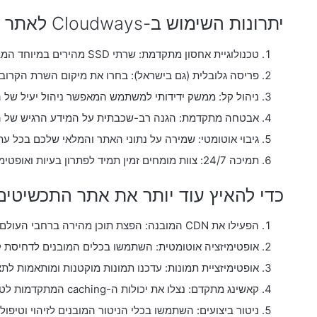
יתרונות השימוש ב-Cloudways לאתר תכשיטים:
טכנולוגיית אחסון מתקדמת: שרתי SSD מהירים במיוחד המבטיחים זמני תגובה מינימליים.
פריסה גלובלית (גם בישראל): בחרו את מיקום השרת הקרוב
ניהול קל: ממשק ידידותי למשתמש המאפשר ניהול יעיל של ה
אבטחה מתקדמת: הגנה רב-שכבתית על המידע הרגיש של הל
גיבוי אוטומטי: שמירה על נתוני האתר והמלאי שלכם בכל עת,
תמיכה 24/7: צוות מומחים זמין תמיד לפתרון בעיות ואופטימיזציה.
כדי להאיץ עוד יותר את אתר התכשיטים שלכם ע
הפעילו את CDN המובנה: הפצת תוכן מהירה ברחבי העולם, חיונית לחנויות תכשיטים עם קהל יעד בינלאומי.
אופטימיזציה אוטומטית: השתמשו בכלים המובנים לדחיסת קב
אופטימיזציית תמונות: עדכנו תמונות מוקטנות ומותאמות לת
קאשינג מתקדם: נצלו את יכולות ה-caching המתקדמות לטעינה מהירה יותר של דפים ומוצרים פופולריים.
ניטור ביצועים: השתמשו בכלי הניטור המובנים לזיהוי וטיפול 