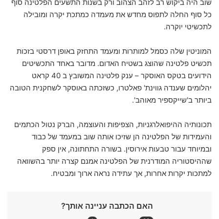
שוב היה ביקוש רב לזהב הצהוב ורק בשנות התשעים הפלטינה סוף
כל סוף החלה לתפוס מחדש את מעמדה כמתכת יקרה ומובילה
לתכשיטי יוקרה.
המוניטין שלה כסמל למותרות ומעמד התחזק באופן דרסטי בזכות
תכשיט פלטינה שהוצג בשטיח האדום. מדובר באחד התכשיטים
הידועים בטקס האוסקר – ענק פלטינה המשובץ ב 40 קראט
יהלומים שענדה גווינת' פאלטרו, כשזכתה באוסקר לשחקנית הטובה
ביותר ב'שייקספיר מאוהב'.
תכונותיה ההיפואלרגניות, הצפיפות והעוצמה, הברק נטול הכתמים
והעמידות של הפלטינה הן שזיכו אותה שוב במעמד של כבוד
ובמיוחד עבור טבעות אירוסין. בשורה התחתונה, אין ספק
שההיסטוריה המודרנית של הפלטינה אמנם קצרה יותר בהשוואה
למתכות יקרות אחרות, אך עתידה נראה ארוך ומבטיח.
האם הכתבה עניינה אותך?