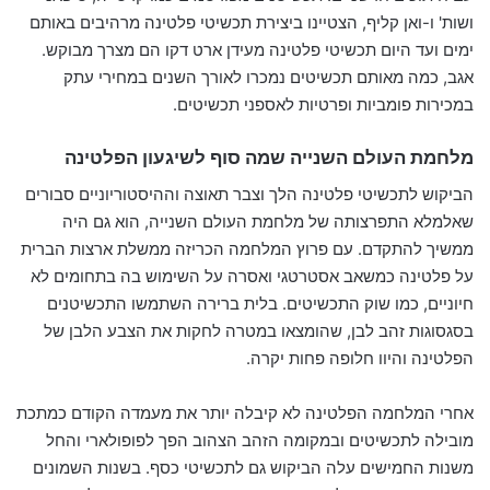
ושות' ו-ואן קליף, הצטיינו ביצירת תכשיטי פלטינה מרהיבים באותם
ימים ועד היום תכשיטי פלטינה מעידן ארט דקו הם מצרך מבוקש.
אגב, כמה מאותם תכשיטים נמכרו לאורך השנים במחירי עתק
במכירות פומביות ופרטיות לאספני תכשיטים.
מלחמת העולם השנייה שמה סוף לשיגעון הפלטינה
הביקוש לתכשיטי פלטינה הלך וצבר תאוצה וההיסטוריוניים סבורים
שאלמלא התפרצותה של מלחמת העולם השנייה, הוא גם היה
ממשיך להתקדם. עם פרוץ המלחמה הכריזה ממשלת ארצות הברית
על פלטינה כמשאב אסטרטגי ואסרה על השימוש בה בתחומים לא
חיוניים, כמו שוק התכשיטים. בלית ברירה השתמשו התכשיטנים
בסגסוגות זהב לבן, שהומצאו במטרה לחקות את הצבע הלבן של
הפלטינה והיוו חלופה פחות יקרה.
אחרי המלחמה הפלטינה לא קיבלה יותר את מעמדה הקודם כמתכת
מובילה לתכשיטים ובמקומה הזהב הצהוב הפך לפופולארי והחל
משנות החמישים עלה הביקוש גם לתכשיטי כסף. בשנות השמונים