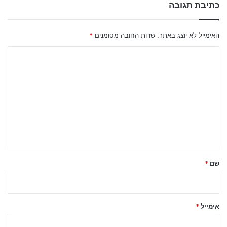
כתיבת תגובה
האימייל לא יוצג באתר.
שדות החובה מסומנים
*
ה
ת
ג
ו
ב
ה
ש
ל
שם
*
ך
*
אימייל
*