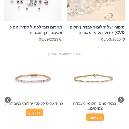
סיפורו של יהלום מעבדה (יהלום
מאדום רובי לכחול ספיר: מסע
CVD) גידול יהלומי מעבדה
צבעוני דרך אבני חן
05/09/2023
05/03/2020
קניות (Jeweller Market)
.
צמיד טניס יהלומי מעבדה
צמיד טניס קלאסי יהלומי מעבדה...
צמ
צפופים...
רכישה
רכישה