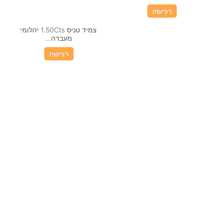
רכישה
צמיד טניס 1.50Cts יהלומי
מעבדה...
רכישה