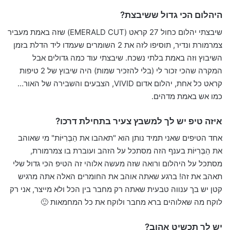
היהלום הכי גדול ששיבצת?
שיבצתי יהלום כחול 27 קראט (EMERALD CUT) שזה באמת מעביר
צמרמורת ונדיר, תוסיפו לזה את 2 השומרים שעמדו ליד הדלת בזמן
השיבוץ וזה באמת בלתי נשכח. שיבצתי עוד כמה גדולים אבל
המקרה שהכי זכור לי (בלי להזכיר שמות) היה שיבוץ של 2 טיפות
קראט כל אחת, יהלום אדום VIVID, הצבעים והשבירה של האור…
כמו אש באמת מדהים.
איזה טיפ יש לך למשבץ צעיר בתחילת דרכו?
אחד הטיפים שאני תמיד נותן הוא "תאהבו את הַבְּרִיּוֹת" מי שאוהב
את הַבְּרִיּוֹת בענף הזה מסתכל על הזהב ועוברת בו צמרמורת,
מסתכל על היהלום ורואה שזה מעשה אלוהי זה הטיפ הכי גדול שלי
תאהב את זה! ברגע שאתה אוהב את החומרים האלה אתה מרגיש
קטן יש בך ענווה טבעית שאתה רק מחבר בין הכל ולא מייצר, אני רק
לוקח מה שאלוהים ברא מחבר ולוקח את כל המחמאות 🙂
יש לך תכשיט אהוב?