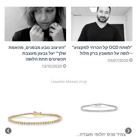
"לפתח OCD קל הכרחי למקצוע"
"העיצוב נובע מבפנים, מהאמת
– לופה על המשבץ ברק מלול
שלך" יעל גבעון מעצבת
תכשיטים תחת הלופה
05/07/2020
13/10/2020
קניות (Jeweller Market)
.
צמיד טניס יהלומי מעבדה...
צמ