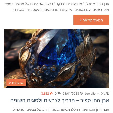
אבן החן "אמרלד" או בעברית "ברקת" כבשה את ליבם של אנשים במשך
מאות שנים, עם הגוונים הירוקים המדהימים וההיסטוריה העשירה…
המשך קריאה »
מרכז הידע
ג'ולר - Jeweller
01/01/2023
0
3,812
אבן החן ספיר – מדריך לצבעים ולסוגים השונים
אבני החן המדהימות הללו מגיעות במגוון רחב של צבעים, מהכחול