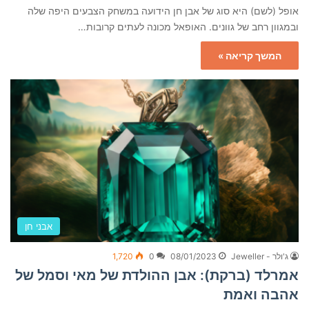
אופל (לשם) היא סוג של אבן חן הידועה במשחק הצבעים היפה שלה
ובמגוון רחב של גוונים. האופאל מכונה לעתים קרובות…
המשך קריאה »
אבני חן
ג'ולר - Jeweller
08/01/2023
0
1,720
אמרלד (ברקת): אבן ההולדת של מאי וסמל של
אהבה ואמת