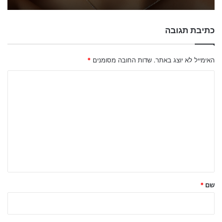
כתיבת תגובה
האימייל לא יוצג באתר.
שדות החובה מסומנים
*
ה
ת
ג
ו
ב
ה
ש
ל
שם
*
ך
*