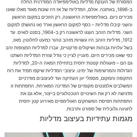
המסורת של הענקת מדליות באולימפיאדה המודרנית החלה
ב-1896, באתונה. אולם, המדליות של אז היו שונות מאוד מאלו שאנו
מכירים כיום. באולימפיאדה הראשונה, רק הזוכים במקום הראשון
והשני קיבלו מדליות – כסף למקום הראשון וארד (או נחושת) למקום
השני. מדליות הזהב הוצגו לראשונה רק ב-1904, בסנט לואיס. עד
1912, מדליות הזהב היו עשויות מזהב טהור כמעט לחלוטין. מאז,
בשל עלויות גבוהות ושיקולים פרקטיים, עברו למדליות המצופות זהב
כפי שאנו מכירים היום. מעניין לציין כי גודל וצורת המדליות השתנו
גם הם – מעגולות קטנות יחסית בתחילת המאה ה-20, למדליות
הגדולות והמרשימות של ימינו. עיצובי המדליות שיקפו תמיד את רוח
התקופה והמקום, מסמלי יוון העתיקה ועד לעיצובים מודרניים
המשלבים אלמנטים מקומיים של המדינה המארחת. התפתחות זו
מדגישה לא רק את השינויים הטכנולוגיים בייצור, אלא גם את
התפתחות תפיסת המשחקים האולימפיים מאירוע קטן יחסית
לחגיגה גלובלית של ספורט ותרבות.
מגמות עתידיות בעיצוב מדליות