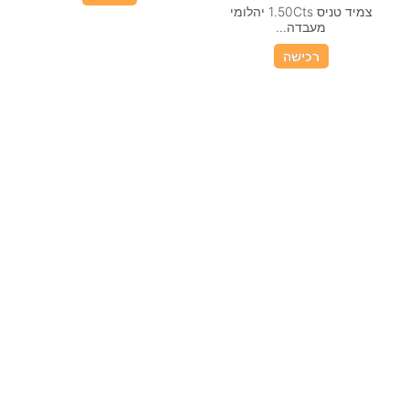
טבעת אירוסין יהלום מעבדה
מרקיזה 1 קראט זהב 14 קראט...
רכישה