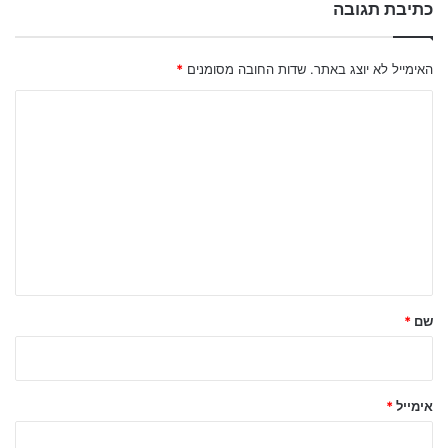
כתיבת תגובה
האימייל לא יוצג באתר.
שדות החובה מסומנים
*
ה
ת
ג
ו
ב
ה
ש
ל
שם
*
ך
*
אימייל
*