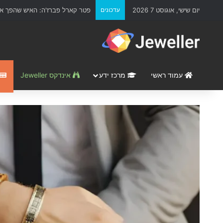
יום שישי, אוגוסט 7 2026
עדכונים
פטר קארל פברז'ה: האיש שהפך את
עמוד ראשי
מרכז ידע
אינדקס Jeweller