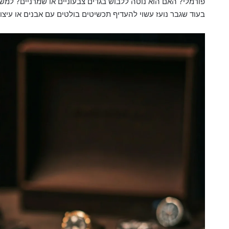
פורמלי? האם הוא נוטה ללבוש בגדים צבעוניים או שמרניים? למשל
בעוד שגבר נועז עשוי להעדיף תכשיטים בולטים עם אבנים או עיצובי