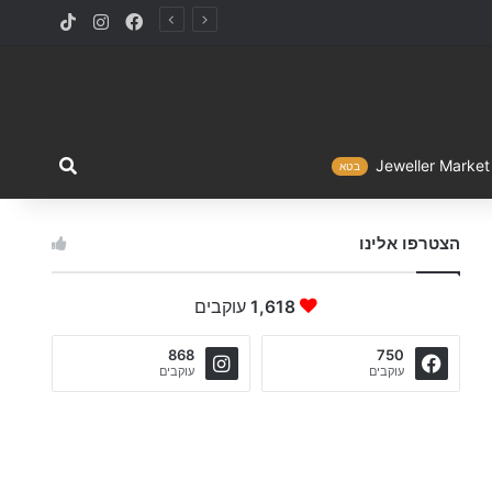
TikTok
Instagram
Facebook
מה ברצו
Jewelle
בטא
הצטרפו אלינו
1,618
עוקבים
868
750
עוקבים
עוקבים