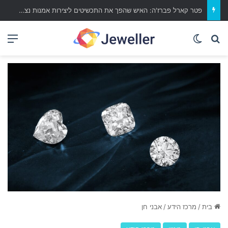
פטר קארל פברז'ה: האיש שהפך את התכשיטים ליצירות אמנות נצחיות
Switch skin
מה ברצונך לחפש?
תפ
בית
/
מרכז הידע
/
אבני חן