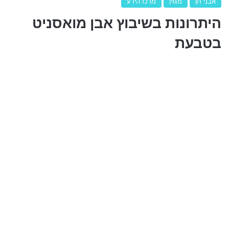
אבני חן
מגזין
מרכז הידע
היתרונות בשיבוץ אבן מואסניט
בטבעת