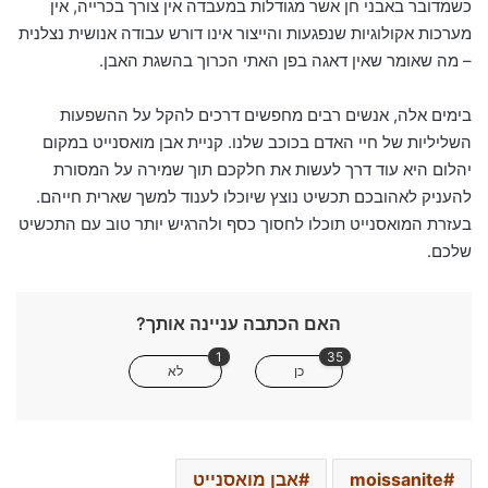
כשמדובר באבני חן אשר מגודלות במעבדה אין צורך בכרייה, אין
מערכות אקולוגיות שנפגעות והייצור אינו דורש עבודה אנושית נצלנית
– מה שאומר שאין דאגה בפן האתי הכרוך בהשגת האבן.
בימים אלה, אנשים רבים מחפשים דרכים להקל על ההשפעות
השליליות של חיי האדם בכוכב שלנו. קניית אבן מואסנייט במקום
יהלום היא עוד דרך לעשות את חלקכם תוך שמירה על המסורת
להעניק לאהובכם תכשיט נוצץ שיוכלו לענוד למשך שארית חייהם.
בעזרת המואסנייט תוכלו לחסוך כסף ולהרגיש יותר טוב עם התכשיט
שלכם.
האם הכתבה עניינה אותך?
1
35
כן
לא
moissanite
אבן מואסנייט