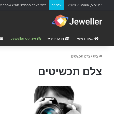
יום שישי, אוגוסט 7 2026
עדכונים
פטר קארל פברז'ה: האיש שהפך את
עמוד ראשי
מרכז ידע
אינדקס Jeweller
בית
/
צלם תכשיטים
צלם תכשיטים