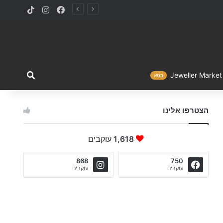
TikTok
Instagram
Facebook
מה ברצו
Jewelle
בטא
הצטרפו אלינו
1,618
עוקבים
868
750
עוקבים
עוקבים