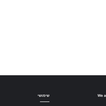
We a
שימושי