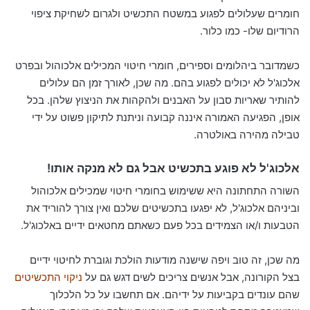
חומרים שעלולים לפגוע במשטח התכשיט ולגרום לשחיקת ציפוי
הרודיום שלו- כמו כלור.
כשמדובר ביהלומים וספירים, חומרי חיטוי המכילים אלכוהול ובפרט
אלכוג'ל לא יכולים לפגוע בהם. מה שכן, לאורך זמן הם עלולים
להותיר שאריות סבון על האבנים ולהקהות את הניצוץ שלהן. בכל
אופן, הפגיעה האמורה איננה קבועה וניתנת לתיקון פשוט על ידי
טבילה מהירה באולטרה.
אלכוג'ל לא פוגע בתכשיט אבל גם לא מנקה אותו!
השורה התחתונה היא ששימוש בחומרי חיטוי שמכילים אלכוהול
וביניהם אלכוג'ל, לא יפגעו בתכשיטים שלכם ואין צורך להוריד את
הטבעות ו/או הצמידים בכל פעם כשאתם מחטאים ידיים באלכוג'ל.
מה שכן, זה טוב ויפה שישנה מודעות הולכת וגוברת לחיטוי ידיים
בצל הקורונה, אבל אנשים צריכים לשים דגש גם על
ניקוי התכשיטים
שהם עונדים בקביעות על ידיהם. אם תחשבו על כל הלכלוך