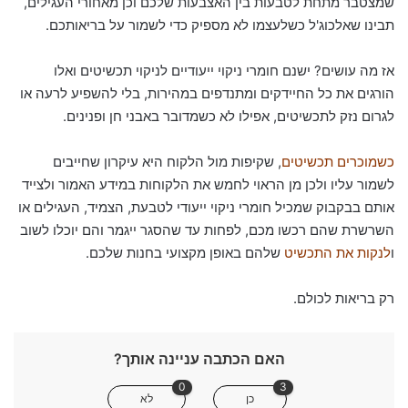
שמצטבר מתחת לטבעות בין האצבעות שלכם וכן מאחורי העגילים,
תבינו שאלכוג'ל כשלעצמו לא מספיק כדי לשמור על בריאותכם.
אז מה עושים? ישנם חומרי ניקוי ייעודיים לניקוי תכשיטים ואלו
הורגים את כל החיידקים ומתנדפים במהירות, בלי להשפיע לרעה או
לגרום נזק לתכשיטים, אפילו לא כשמדובר באבני חן ופנינים.
כשמוכרים תכשיטים
, שקיפות מול הלקוח היא עיקרון שחייבים
לשמור עליו ולכן מן הראוי לחמש את הלקוחות במידע האמור ולצייד
אותם בבקבוק שמכיל חומרי ניקוי ייעודי לטבעת, הצמיד, העגילים או
השרשרת שהם רכשו מכם, לפחות עד שהסגר ייגמר והם יוכלו לשוב
ו
לנקות את התכשיט
שלהם באופן מקצועי בחנות שלכם.
רק בריאות לכולם.
האם הכתבה עניינה אותך?
0
3
כן
לא