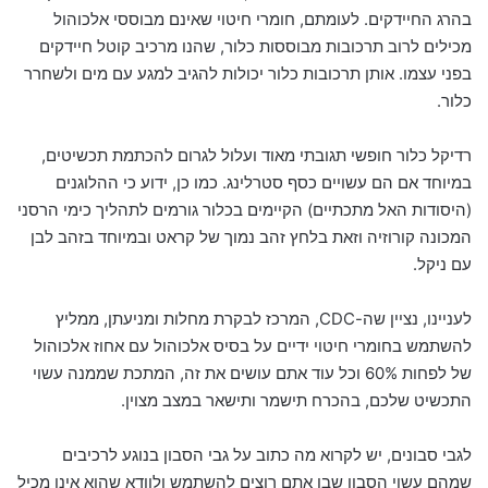
בהרג החיידקים. לעומתם, חומרי חיטוי שאינם מבוססי אלכוהול
מכילים לרוב תרכובות מבוססות כלור, שהנו מרכיב קוטל חיידקים
בפני עצמו. אותן תרכובות כלור יכולות להגיב למגע עם מים ולשחרר
כלור.
רדיקל כלור חופשי תגובתי מאוד ועלול לגרום להכתמת תכשיטים,
במיוחד אם הם עשויים כסף סטרלינג. כמו כן, ידוע כי ההלוגנים
(היסודות האל מתכתיים) הקיימים בכלור גורמים לתהליך כימי הרסני
המכונה קורוזיה וזאת בלחץ זהב נמוך של קראט ובמיוחד בזהב לבן
עם ניקל.
לעניינו, נציין שה-CDC, המרכז לבקרת מחלות ומניעתן, ממליץ
להשתמש בחומרי חיטוי ידיים על בסיס אלכוהול עם אחוז אלכוהול
של לפחות 60% וכל עוד אתם עושים את זה, המתכת שממנה עשוי
התכשיט שלכם, בהכרח תישמר ותישאר במצב מצוין.
לגבי סבונים, יש לקרוא מה כתוב על גבי הסבון בנוגע לרכיבים
שמהם עשוי הסבון שבו אתם רוצים להשתמש ולוודא שהוא אינו מכיל