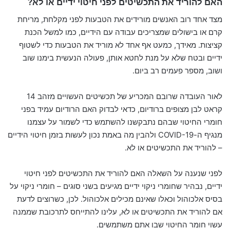
האם להוריד את התכשיטים לפני חיטוי ידיים או לא?
מצד אחד רוב האנשים מורידים את הטבעות לפני מקלחת, מריחת
קרם או בישולים שמצריכים עבודה עם הידיים, כמו למשל הכנת
קציצות. מאידך, כמעט אף אחד לא מוריד את הטבעות כדי לשטוף
ידיים ובטח שלא על מנת לחטא אותן, פעולה הנעשית בימנו שוב
ושוב, מספר פעמים רב ביום.
לאור העובדה שרובם המכריע של תכשיטים העשויים מזהב 14
קראט לבן מצופים ברודיום, כדאי לבדוק האם הרודיום עמיד בפני
חומרי החיטוי שבהם נתבקשנו להשתמש כדי לשמור על עצמנו
מנגיף ה-COVID-19 ולהבין מה באמת נכון לעשות בזמן חיטוי הידיים
– להוריד את התכשיטים או לא.
לפני שנענה על השאלה האם להוריד את התכשיטים לפני חיטוי
ידיים, נבהיר שחומרי ניקוי ידיים מגיעים בשני סוגים – חומרי ניקוי על
בסיס אלכוהול וכאלו שאינם מכילים אלכוהול. לכן, כשרוצים לדעת
אם להוריד את התכשיטים או לא, עלינו להתייחס לתרכובת שממנה
עשוי חומר החיטוי שבו אתם משתמשים.