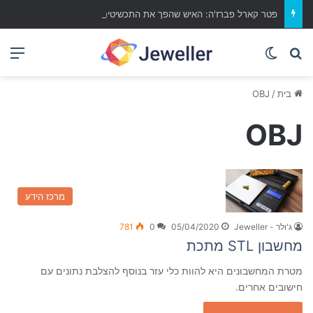
פטר קארל פברז'ה: האיש שהפך את התכשיטים ליצירות אמנות נצחיות
Switch skin
מה ברצונך לחפש?
תפ
בית
/
OBJ
OBJ
מרכז הידע
ג'ולר - Jeweller
05/04/2020
0
781
מחשבון STL מתכת
מטרת המחשבונים היא להוות כלי עזר בנוסף להצלבת נתונים עם
חישובים אחרים.