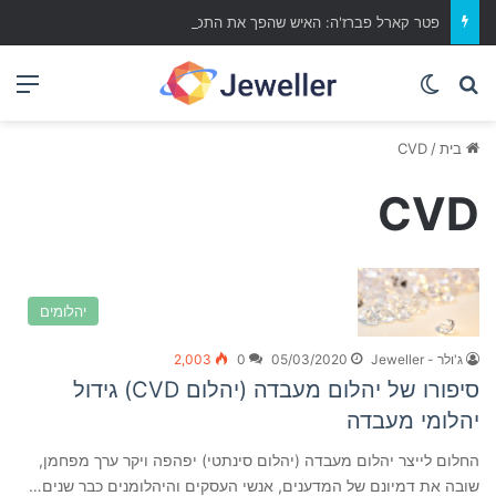
פטר קארל פברז'ה: האיש שהפך את התכשיטים ליצירות אמנות נצחיות
Switch skin
מה ברצונך לחפש?
תפ
בית
/
CVD
CVD
יהלומים
ג'ולר - Jeweller
05/03/2020
0
2,003
סיפורו של יהלום מעבדה (יהלום CVD) גידול
יהלומי מעבדה
החלום לייצר יהלום מעבדה (יהלום סינתטי) יפהפה ויקר ערך מפחמן,
שובה את דמיונם של המדענים, אנשי העסקים והיהלומנים כבר שנים…