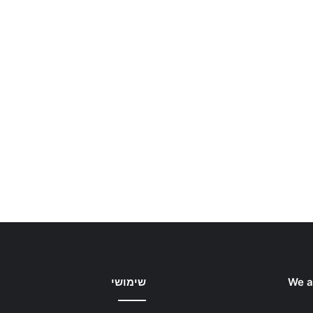
We a
שימושי