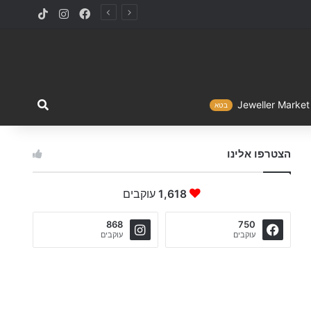
TikTok
Instagram
Facebook
מה ברצו
Jewelle
בטא
הצטרפו אלינו
1,618
עוקבים
868
750
עוקבים
עוקבים