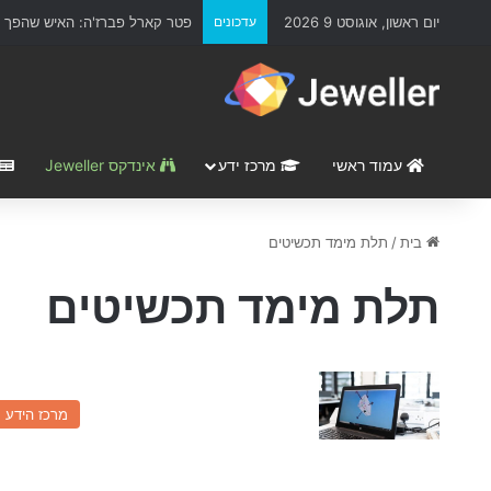
יום ראשון, אוגוסט 9 2026
עדכונים
פטר קארל פברז'ה: האיש שהפך א
עמוד ראשי
מרכז ידע
אינדקס Jeweller
בית
/
תלת מימד תכשיטים
תלת מימד תכשיטים
מרכז הידע