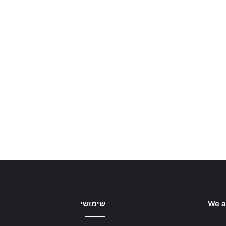
We a
שימושי