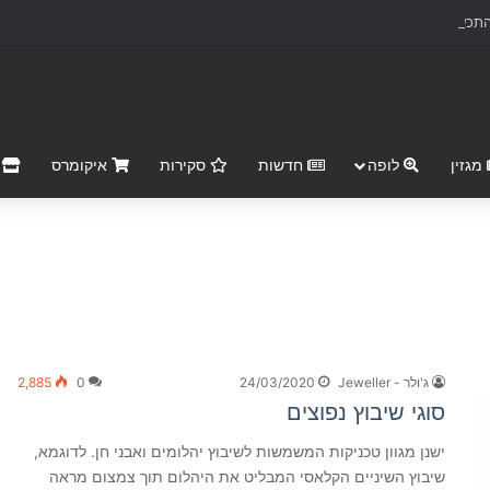
כשיטים ליצירות אמנות נצחיות
מגזין
לופה
חדשות
סקירות
איקומרס
r Market
ג'ולר - Jeweller
24/03/2020
0
2,885
סוגי שיבוץ נפוצים
ישנן מגוון טכניקות המשמשות לשיבוץ יהלומים ואבני חן. לדוגמא,
שיבוץ השיניים הקלאסי המבליט את היהלום תוך צמצום מראה