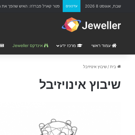
שבת, אוגוסט 8 2026
עדכונים
פטר קארל פברז'ה: האיש שהפך את הת
עמוד ראשי
מרכז ידע
אינדקס Jeweller
בית
/
שיבוץ אינויזיבל
שיבוץ אינויזיבל