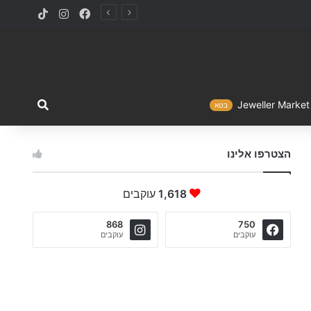
TikTok
Instagram
Facebook
מה ברצו
Jewelle
בטא
הצטרפו אלינו
1,618
עוקבים
868
750
עוקבים
עוקבים