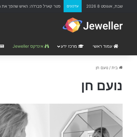
שבת, אוגוסט 8 2026
עדכונים
פטר קארל פברז'ה: האיש שהפך את הת
עמוד ראשי
מרכז ידע
אינדקס Jeweller
בית
/
נועם חן
נועם חן