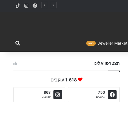
TikTok
Instagram
Facebook
מה ברצו
Jewelle
בטא
הצטרפו אלינו
1,618
עוקבים
868
750
עוקבים
עוקבים