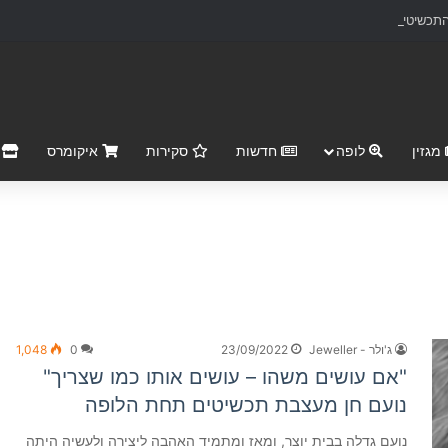
כשיטים ליצירות אמנות נצחיות
מגזין
לופה
חדשות
סקירות
איקומרס
r Market
ג'ולר - Jeweller
23/09/2022
0
1,048
"אם עושים משהו – עושים אותו כמו שצריך"
נועם חן מעצבת תכשיטים תחת הלופה
נועם גדלה בבית יוצר, ומאז ומתמיד האהבה ליצירה ולעשיה היתה