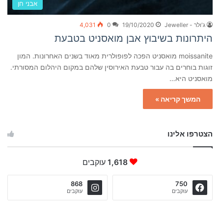
אבני חן
ג'ולר - Jeweller
19/10/2020
0
4,031
היתרונות בשיבוץ אבן מואסניט בטבעת
moissanite מואסניט הפכה לפופולרית מאוד בשנים האחרונות. המון
זוגות בוחרים בה עבור טבעת האירוסין שלהם במקום היהלום המסורתי.
מואסניט היא…
המשך קריאה »
הצטרפו אלינו
1,618
עוקבים
868
750
עוקבים
עוקבים