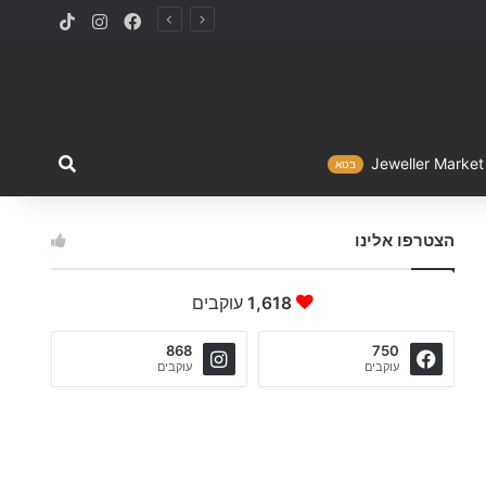
TikTok
Instagram
Facebook
מה ברצו
Jewelle
בטא
הצטרפו אלינו
1,618
עוקבים
868
750
עוקבים
עוקבים