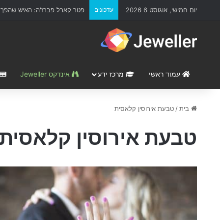
יום חמישי, אוגוסט 6 2026
עדכונים
פטר קארל פברז'ה: האיש שהפך א
עמוד ראשי
מרכז ידע
אינדקס Jeweller
בית
/
טבעת אירוסין קלאסית
טבעת אירוסין קלאסית