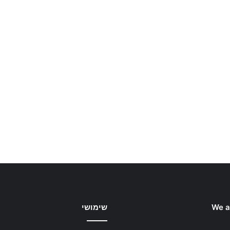
We a
שימושי