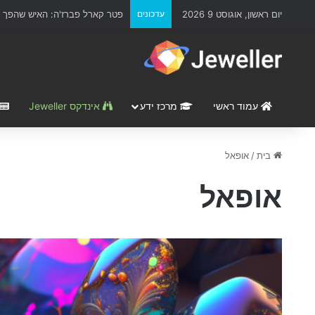
יום ראשון, אוגוסט 9 2026
עדכונים
פטר קארל פברז'ה: האיש שהפך א
עמוד ראשי
מרכז ידע
אינדקס Jeweller
בית
/
אופאל
אופאל