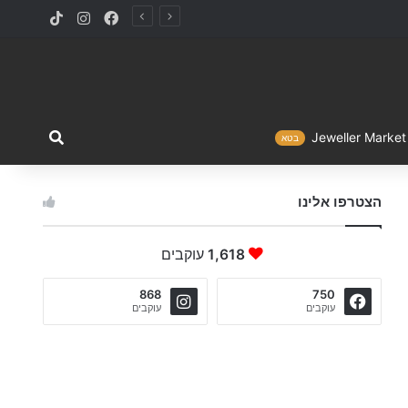
TikTok
Instagram
Facebook
מה ברצו
Jewelle
בטא
הצטרפו אלינו
1,618
עוקבים
868
750
עוקבים
עוקבים