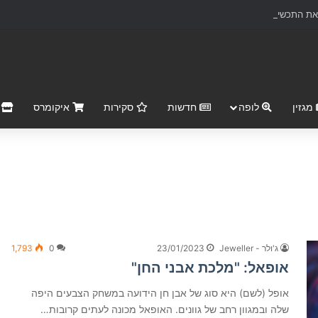
ת התכשיטים ליצירות אמנות נצחיות
מגזין
לופה
חדשות
סקירות
איקומרס
r Market
ג'ולר - Jeweller
23/01/2023
0
1,793
אופאל: "מלכת אבני החן"
אופל (לשם) היא סוג של אבן חן הידועה במשחק הצבעים היפה
שלה ובמגוון רחב של גוונים. האופאל מכונה לעתים קרובות…