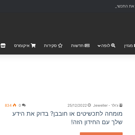
ת התכשיטים ליצירות אמנות נצחיות
מגזין
לופה
חדשות
סקירות
איקומרס
r Market
ג'ולר - Jeweller
25/12/2022
0
834
מומחה לתכשיטים או חובבן? בדוק את הידע
שלך עם החידון הזה!