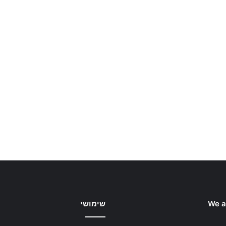
We a
שימושי