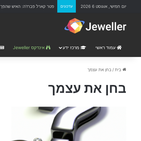
יום חמישי, אוגוסט 6 2026
עדכונים
פטר קארל פברז'ה: האיש שהפך א
עמוד ראשי
מרכז ידע
אינדקס Jeweller
בית
/
בחן את עצמך
בחן את עצמך