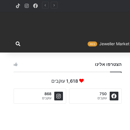
TikTok
Instagram
Facebook
מה ברצו
Jewelle
בטא
הצטרפו אלינו
1,618
עוקבים
868
750
עוקבים
עוקבים