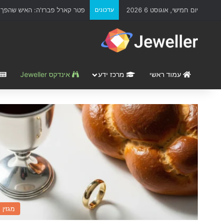
יום חמישי, אוגוסט 6 2026
עדכונים
פטר קארל פברז'ה: האיש שהפך א
עמוד ראשי
מרכז ידע
אינדקס Jeweller
מגזין