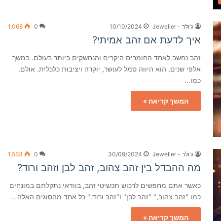
ג'ולר - Jeweller
10/10/2024
0
1,068
איך לדעת אם זהב אמיתי?
זהב נחשב לאחד החומרים היקרים והנחשקים ביותר בעולם. במשך
אלפי שנים, הוא היווה סמל לעושר, יוקרה ויציבות כלכלית. אולם,
כמו…
המשך קריאה »
ג'ולר - Jeweller
30/09/2024
0
1,563
מה ההבדל בין זהב צהוב, זהב לבן וזהב ורוד?
כאשר אתם מחפשים לרכוש תכשיטי זהב, בוודאי נתקלתם במונחים
כמו "זהב צהוב," "זהב לבן" ו"זהב ורוד." כל אחד מהסוגים האלה…
המשך קריאה »