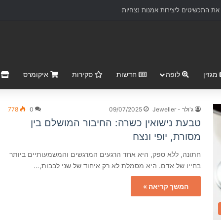
ת התכשיטים ליצירות אמנות נצחיות
מגזין
לופה
חדשות
סקירות
איקומרס
r Market
ג'ולר - Jeweller
09/07/2025
0
778
טבעת נישואין כשרה: החיבור המושלם בין
מסורת, יופי ונצח
חתונה, ללא ספק, היא אחד הרגעים המרגשים והמשמעותיים ביותר
בחייו של אדם. היא מסמלת לא רק איחוד של שני לבבות,…
המשך קריאה »