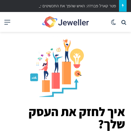
פטר קארל פברז'ה: האיש שהפך את התכשיטים ליצירות אמנות נצחיות
איך לחזק את העסק
שלך?