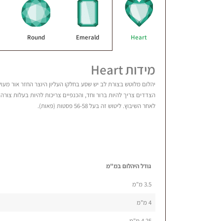
Round
Emerald
Heart
מידות Heart
יהלום מלוטש בצורת לב יש שסע בחלקו העליון היוצר החזר אור מעולה.
לאחר השיבוץ. ליטוש זה בעל 56-58 פסטות (פאות).
גודל היהלום במ"מ
3.5 מ"מ
4 מ"מ
4.25 מ"מ