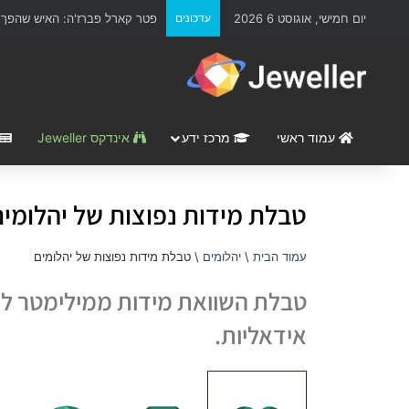
יום חמישי, אוגוסט 6 2026
עדכונים
פטר קארל פברז'ה: האיש שהפך א
עמוד ראשי
מרכז ידע
אינדקס Jeweller
טבלת מידות נפוצות של יהלומים
עמוד הבית
\
יהלומים
\
טבלת מידות נפוצות של יהלומים
טבלת השוואת מידות ממילימטר לקר
אידאליות.