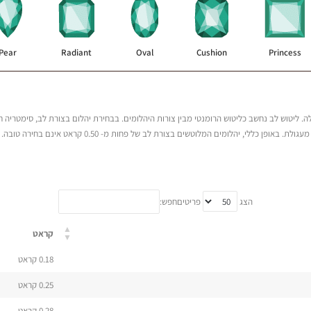
Pear
Radiant
Oval
Cushion
Princess
 ליטוש לב נחשב כליטוש הרומנטי מבין צורות היהלומים. בבחירת יהלום בצורת לב, סימטריה חיוני
הצדדים צריך להיות ברור וחד, והכנפיים צריכות להיות בעלות צורה
חפש:
הצג
פריטים
קראט
0.18 קראט
0.25 קראט
0.28 קראט